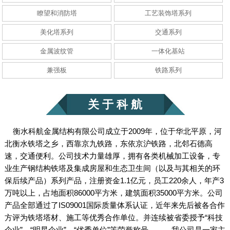
瞭望和消防塔
工艺装饰塔系列
美化塔系列
交通系列
金属波纹管
一体化基站
电力杆
光伏支架
兼强板
铁路系列
关 于 科 航
衡水科航金属结构有限公司成立于2009年，位于华北平原，河
北衡水铁塔之乡，西靠京九铁路，东依京沪铁路，北邻石德高
速，交通便利。公司技术力量雄厚，拥有各类机械加工设备，专
光伏支架
光伏支架
业生产钢结构铁塔及集成房屋和生态卫生间（以及与其相关的环
保后续产品）系列产品，注册资金1.1亿元，员工220余人，年产3
万吨以上，占地面积86000平方米，建筑面积35000平方米。公司
产品全部通过了IS09001国际质量体系认证，近年来先后被各合作
方评为铁塔塔材、施工等优秀合作单位。并连续被省委授予“科技
企业”、“明星企业”、“优秀单位”等荣誉称号。 我公司是一家主